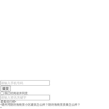
提交
我已经阅读并同意
爱看排行榜
•
•
通州湾朗诗海映里小区建筑怎么样？朗诗海映里质量怎么样？
•