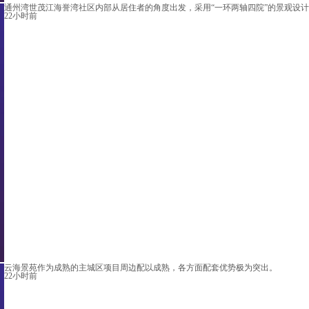
通州湾世茂江海誉湾社区内部从居住者的角度出发，采用“一环两轴四院”的景观设计
22小时前
云海景苑作为成熟的主城区项目周边配以成熟，各方面配套优势极为突出。
22小时前