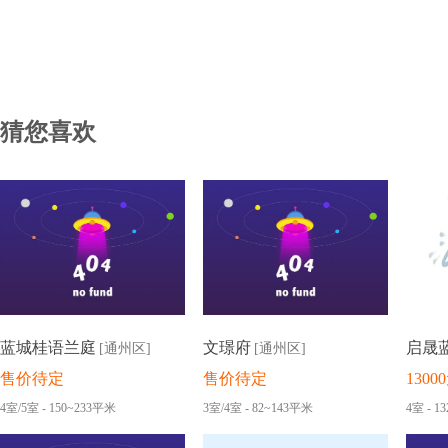
猜您喜欢
蓝城桂语兰庭
文璟府
启晟
[通州区]
[通州区]
售价待定
售价待定
130
4室/5室 - 150~233平米
3室/4室 - 82~143平米
4室 - 1