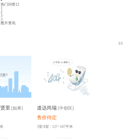
•
热门问答
12
1
2
3
3
图片资讯
1
/
1
尚贤里
道达尚瑞
[如皋]
[中创区]
售价待定
平米
3室/4室 - 127~167平米