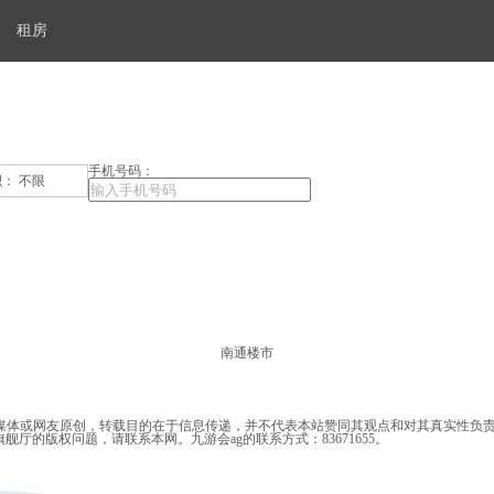
租房
手机号码：
积：
不限
南通楼市
媒体或网友原创，转载目的在于信息传递，并不代表本站赞同其观点和对其真实性负责，
厅的版权问题，请联系本网。九游会ag的联系方式：83671655。