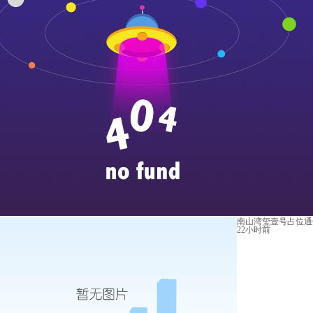
南山湾玺壹号占位通
22小时前