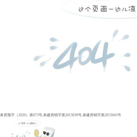
皋房预字（2020）第073号,皋建房销字第2015039号,皋建房销字第2015043号