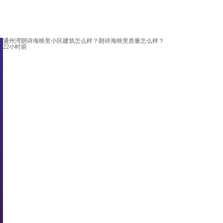
通州湾朗诗海映里小区建筑怎么样？朗诗海映里质量怎么样？
22小时前