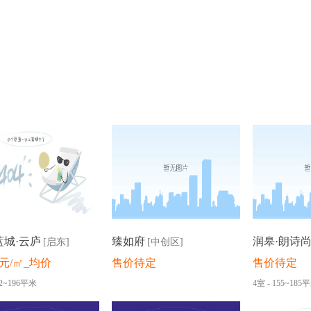
蓝城·云庐
臻如府
润皋·朗诗
[启东]
[中创区]
00元/㎡_均价
售价待定
售价待定
32~196平米
4室 - 155~185