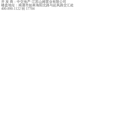
开 发 商：中交地产·江苏山姆置业有限公司
楼盘地址：南通市如皋海阳北路与起凤路交汇处
400-890-1122 转 17704