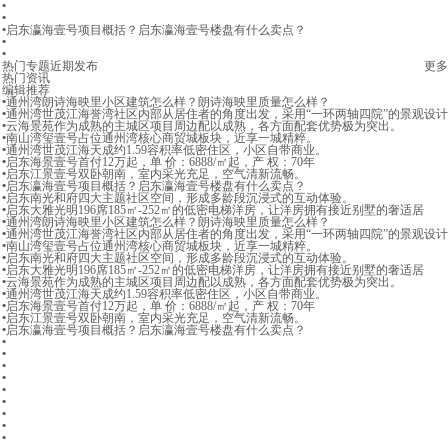
•
•
•
启东瀛海壹号项目概括？启东瀛海壹号楼盘有什么卖点？
•
•
热门专题
近期发布
更多
热门资讯
编辑推荐
•
通州湾朗诗海映里小区建筑怎么样？朗诗海映里质量怎么样？
•
通州湾世茂江海誉湾社区内部从居住者的角度出发，采用“一环两轴四院”的景观设计
•
云海景苑作为成熟的主城区项目周边配以成熟，各方面配套优势极为突出。
•
南山湾玺壹号占位通州湾核心商贸城板块，近享一城精粹。
•
通州湾世茂江海天成约1.59容积率低密住区，小区自带商业。
•
启东海景壹号首付12万起，单 价：6888/㎡起，产 权：70年
•
启东江景壹号双卧朝南，室内采光充足，空气清新流畅。
•
启东瀛海壹号项目概括？启东瀛海壹号楼盘有什么卖点？
•
启东南光和府四大主题社区空间，形成多龄段沉浸式的互动体验。
•
启东大雅光明196席185㎡-252㎡的低密电梯洋房，让洋房拥有接近别墅的奢适居
•
通州湾朗诗海映里小区建筑怎么样？朗诗海映里质量怎么样？
•
通州湾世茂江海誉湾社区内部从居住者的角度出发，采用“一环两轴四院”的景观设计
•
南山湾玺壹号占位通州湾核心商贸城板块，近享一城精粹。
•
启东南光和府四大主题社区空间，形成多龄段沉浸式的互动体验。
•
启东大雅光明196席185㎡-252㎡的低密电梯洋房，让洋房拥有接近别墅的奢适居
•
云海景苑作为成熟的主城区项目周边配以成熟，各方面配套优势极为突出。
•
通州湾世茂江海天成约1.59容积率低密住区，小区自带商业。
•
启东海景壹号首付12万起，单 价：6888/㎡起，产 权：70年
•
启东江景壹号双卧朝南，室内采光充足，空气清新流畅。
•
启东瀛海壹号项目概括？启东瀛海壹号楼盘有什么卖点？
•
•
•
•
•
•
•
•
•