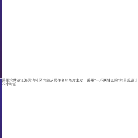
通州湾世茂江海誉湾社区内部从居住者的角度出发，采用“一环两轴四院”的景观设计
22小时前