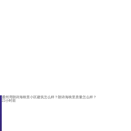
通州湾朗诗海映里小区建筑怎么样？朗诗海映里质量怎么样？
22小时前