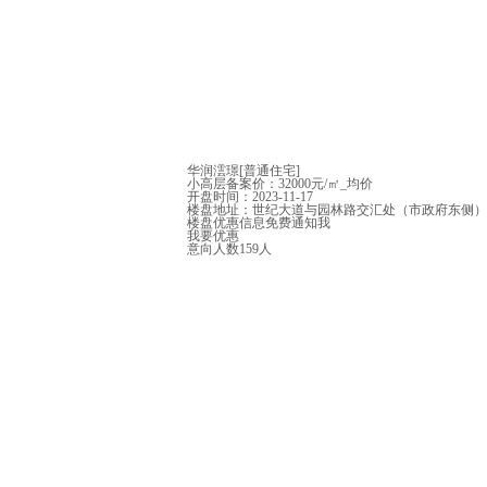
华润澐璟
[普通住宅]
小高层备案价：
32000元/㎡
_均价
开盘时间：2023-11-17
楼盘地址：世纪大道与园林路交汇处（市政府东侧）
楼盘优惠信息免费通知我
我要优惠
意向人数
159
人