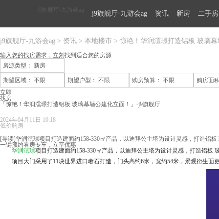
j9旗舰厅-九游会ag
j9旗舰厅-九游会ag
资讯
新房
二手房
j9旗舰厅-九游会ag
>
资讯
>
本地楼市
>
惊艳！华润澐璟打造铝板 玻璃
输入您的找房需求，
立刻找到适合您的房源
房源类型：
新房
期望区域：
不限
期望户型：
不限
购房预算：
不限
购房面
立即
找房
「惊艳！华润澐璟打造铝板 玻璃幕墙公建化立面！」-j9旗舰厅
2024年04月11日 10:18
低价购房
[导读]华润澐璟项目打造建面约158-330㎡产品，以迪拜公主塔为设计灵感，打造铝
一键预约看房专车，立享优惠
华润澐璟
项目打造建面约158-330㎡产品，以迪拜公主塔为设计灵感，打造铝板
项目大门采用了11块世界进口奢石打造，门头高约6米，宽约54米，景观衍生面更