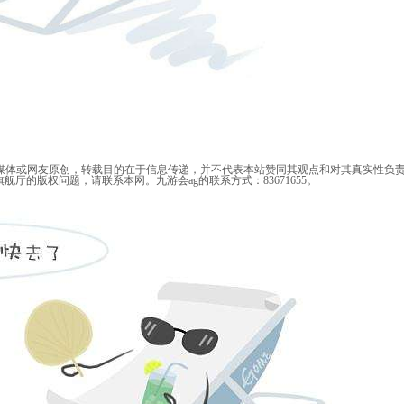
媒体或网友原创，转载目的在于信息传递，并不代表本站赞同其观点和对其真实性负责，
厅的版权问题，请联系本网。九游会ag的联系方式：83671655。