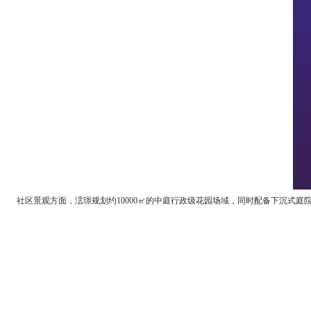
社区景观方面，澐璟规划约10000㎡的中庭行政级花园场域，同时配备下沉式庭