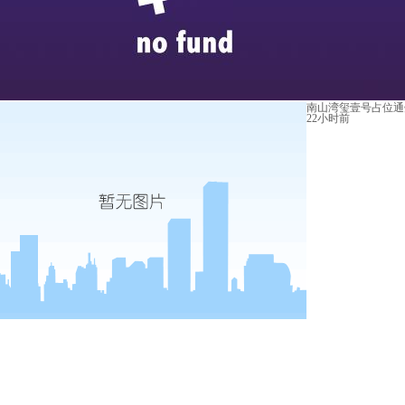
南山湾玺壹号占位通
22小时前