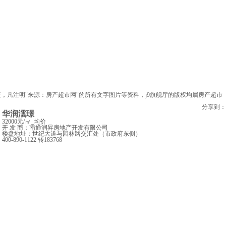
凡注明"来源：房产超市网"的所有文字图片等资料，j9旗舰厅的版权均属房产超市
分享到：
华润澐璟
32000元/㎡
_均价
开 发 商：南通润昇房地产开发有限公司
楼盘地址：世纪大道与园林路交汇处（市政府东侧）
400-890-1122 转183768