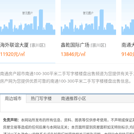
海外联谊大厦
鑫乾国际广场
南通
[崇川区]
[崇川区]
11920元/㎡
13846元/㎡
914
南通房产超市南通100-300平米二手写字楼楼盘出售频道为您提供有
房产网为您提供优质可靠的南通100-300平米二手写字楼楼盘出售信息。
周边城市
热门写字楼
南通推荐小区
南通大厦
名都广场
[崇川区]
[崇川区]
免责声明：
本网站所发布的所有信息、资料、图表等仅供参考使用，不声明或保证
9140元/㎡
10200元/㎡
房屋交易等造成的任何后果与本网站无关；本页面所提到房屋面积如无特别标示,