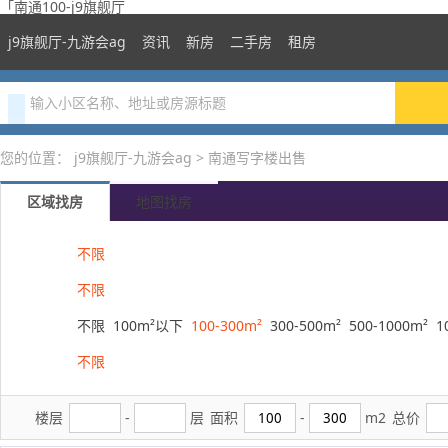
「南通100-j9旗舰厅
j9旗舰厅-九游会ag
资讯
新房
二手房
租房
您的位置：
j9旗舰厅-九游会ag
>
南通写字楼出售
区域找房
地图找房
区域
不限
价格
不限
面积
不限
100m²以下
100-300m²
300-500m²
500-1000m²
1
房龄
不限
楼层
-
层
面积
-
m2
总价