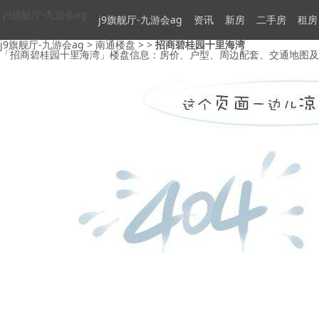
j9旗舰厅-九游会ag
j9旗舰厅-九游会ag
资讯
新房
二手房
租房
j9旗舰厅-九游会ag
>
南通楼盘
> >
招商碧桂园十里海湾
「招商碧桂园十里海湾」楼盘信息：房价、户型、周边配套、交通地图及动态