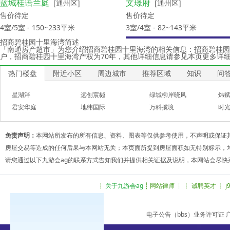
蓝城桂语兰庭
文璟府
[通州区]
[通州区]
售价待定
售价待定
4室/5室 - 150~233平米
3室/4室 - 82~143平米
招商碧桂园十里海湾简述
「南通房产超市」为您介绍招商碧桂园十里海湾的相关信息：招商碧桂园
户，招商碧桂园十里海湾产权为70年，其他详细信息请参见本页更多详
热门楼盘
附近小区
周边城市
推荐区域
知识
问
星湖泮
远创宸樾
绿城柳岸晓风
炜
君安华庭
地纬国际
万科揽境
时
道达尚瑞
建发观云府
[中创区]
[崇川区]
免责声明：
本网站所发布的所有信息、资料、图表等仅供参考使用，不声明或保证
售价待定
售价待定
房屋交易等造成的任何后果与本网站无关；本页面所提到房屋面积如无特别标示，
3室/4室 - 127~167平米
3室/4室 - 102~163平米
请您通过以下九游会ag的联系方式告知我们并提供相关证据及说明，本网站会尽快
┊
关于九游会ag
┊ 网站律师 ┊ ┊ 诚聘英才 ┊
电子公告（bbs）业务许可证 广