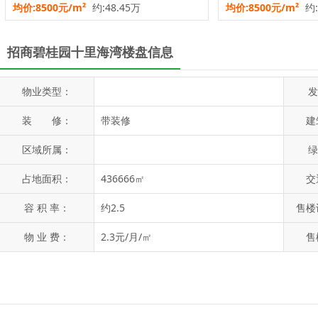
均价:8500元/m²
约:48.45万
均价:8500元/m²
约:
招商碧桂园十里海湾楼盘信息
物业类型：
发
装 修：
带装修
建
区域所属：
绿
占地面积：
436666㎡
交
容 积 率：
约2.5
售楼
物 业 费：
2.3元/月/㎡
售