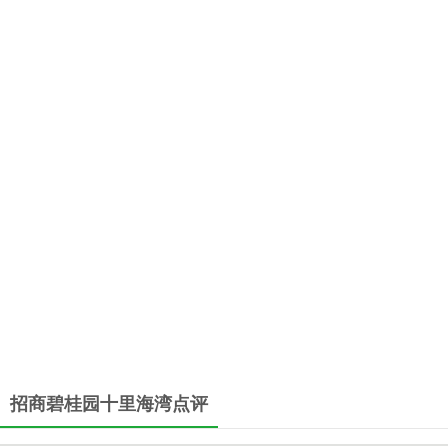
招商碧桂园十里海湾点评