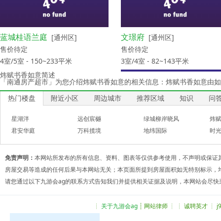
蓝城桂语兰庭
文璟府
[通州区]
[通州区]
售价待定
售价待定
4室/5室 - 150~233平米
3室/4室 - 82~143平米
炜赋书香如意简述
「南通房产超市」为您介绍炜赋书香如意的相关信息：炜赋书香如意由如
热门楼盘
附近小区
周边城市
推荐区域
知识
问
星湖泮
远创宸樾
绿城柳岸晓风
炜
君安华庭
万科揽境
地纬国际
时
道达尚瑞
建发观云府
[中创区]
[崇川区]
免责声明：
本网站所发布的所有信息、资料、图表等仅供参考使用，不声明或保证
售价待定
售价待定
房屋交易等造成的任何后果与本网站无关；本页面所提到房屋面积如无特别标示，
3室/4室 - 127~167平米
3室/4室 - 102~163平米
请您通过以下九游会ag的联系方式告知我们并提供相关证据及说明，本网站会尽快
┊
关于九游会ag
┊ 网站律师 ┊ ┊ 诚聘英才 ┊