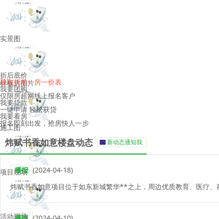
实景图
折后底价
获取折后一房一价表
样板房图片
我要团购
仅限房超网线上报名客户
我要贷款
一键申请 轻松获贷
我要看房
报名即刻出发，抢房快人一步
施工图
炜赋书香如意楼盘动态
新动态通知我
播报
(2024-04-18)
项目现场
炜赋书香如意项目位于如东新城繁华**之上，周边优质教育、医疗、
活动现场
播报
(2024-04-10)