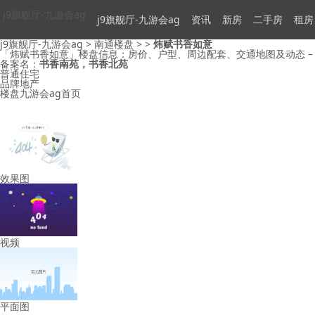
j9旗舰厅-九游会ag
j9旗舰厅-九游会ag
资讯
新房
二手房
租房
j9旗舰厅-九游会ag
>
南通楼盘
> >
炜赋书香如意
「炜赋书香如意」楼盘信息：房价、户型、周边配套、交通地图及动态 – 
备案名：
书香南苑，书香北苑
普通住宅
品牌地产
楼盘九游会ag首页
效果图
视频
平面图