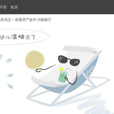
手房
租房
态 – 南通房产超市-j9旗舰厅