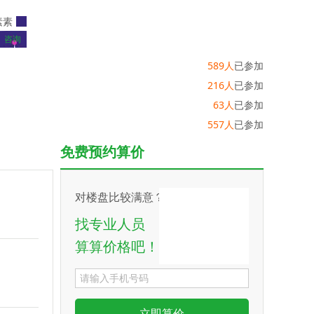
素素
咨询
589人
已参加
216人
已参加
63人
已参加
557人
已参加
免费预约算价
对楼盘比较满意？
找专业人员
算算价格吧！