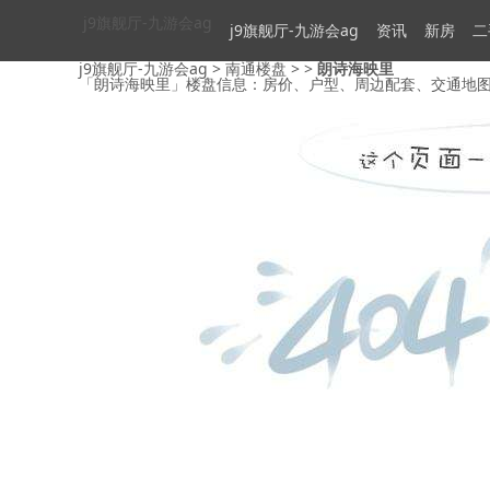
j9旗舰厅-九游会ag
j9旗舰厅-九游会ag
资讯
新房
二
j9旗舰厅-九游会ag
>
南通楼盘
> >
朗诗海映里
「朗诗海映里」楼盘信息：房价、户型、周边配套、交通地图及动