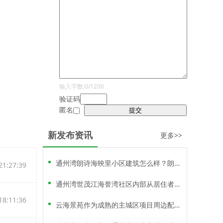
输入字数:0/1200
验证码
匿名
新发布资讯
更多>>
通州湾朗诗海映里小区建筑怎么样？朗诗海映里质量怎么样？
1:27:39
通州湾世茂江海誉湾社区内部从居住者的角度出发，采用“一环两轴四院”的景观设计
8:11:36
云海景苑作为成熟的主城区项目周边配以成熟，各方面配套优势极为突出。