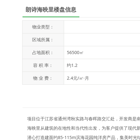
朗诗海映里楼盘信息
物业类型：
区域所属：
占地面积：
56500㎡
容 积 率：
约1.2
物 业 费：
2.4元/㎡·月
项目位于江苏省通州湾秋实路与春晖路交汇处，开发商是
海映里从建筑的在地性和当代性出发，为客户提供了现代新
潜心打造建面约85-115m滨海花园纯洋房产品，集美时