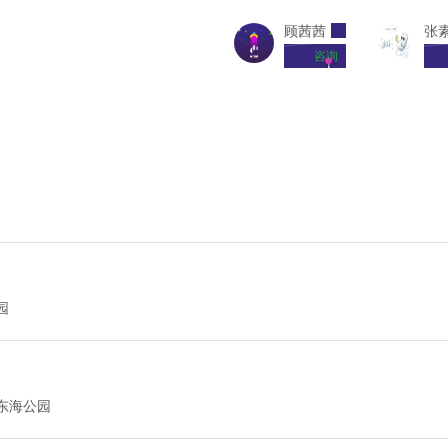
顾茜茜
张
咨询
园
东海公园