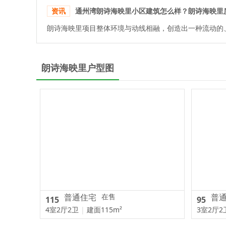
资讯
通州湾朗诗海映里小区建筑怎么样？朗诗海映里
朗诗海映里户型图
普通住宅
在售
普
115
95
4室2厅2卫
|
建面115m²
3室2厅