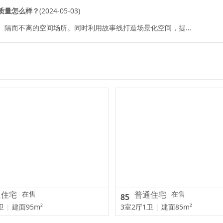
质量怎么样？
(2024-05-03)
朗诗海映里项目整体环境与动线相融，创造出一种流动的、隔而不离的空间场所。同时利用故事线打造场景化空间，提高景观参与性，让观者沉浸式的体验场所...
通住宅
在售
普通住宅
在售
85
2卫
|
建面95m²
3室2厅1卫
|
建面85m²