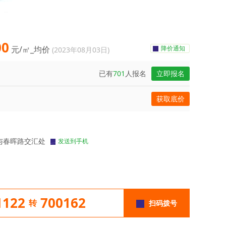
00
元/㎡_均价
降价通知
(2023年08月03日)
已有
701
人报名
立即报名
获取底价
与春晖路交汇处
发送到手机
1122
700162
转
扫码拨号