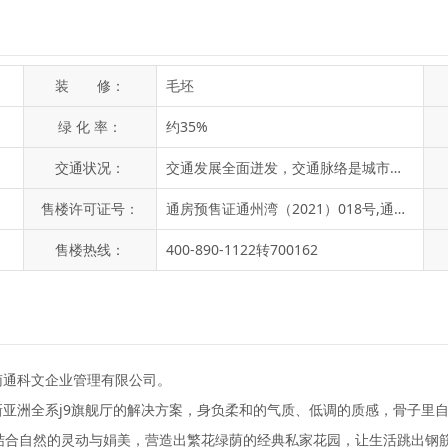
装 修：
毛坯
绿 化 率：
约35%
交通状况：
交通发展全面迸发，交通脉络是城市发展的先决条件。通州湾充分发挥区位优势，洋吕铁路、南通至通州湾高速、平海公路快速化改造、南通绕城高速、北沿江高铁等全面铺排，进一步加强与市区及周边港口的连通。朗诗·海映里项目傲居通州湾正席，临近g328和海宁线，**东海大道、乐海大道等城市主干道，多条路网贯通八方。更有滨海城际轨道(规划中)给湾区发展增开倍速模式，连接南通市区等区域。
售楼许可证号：
通房预售证通州湾（2021）018号,通房预售证通州湾（2021）013号,通房预售证【2020】069号
售楼热线：
400-890-1122转700162
南通科文企业管理有限公司。
亚洲全系j9旗舰厅的解决方案，身负柔和的气质、低调的质感，骨子里
光结合自然的灵动与娟美，营造出繁花绿荫的经典私家花园，让生活跳出钢