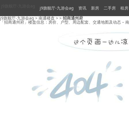
j9旗舰厅-九游会ag
j9旗舰厅-九游会ag
资讯
新房
二手房
租房
j9旗舰厅-九游会ag
>
南通楼盘
> >
招商通州府
「招商通州府」楼盘信息：房价、户型、周边配套、交通地图及动态 – 南