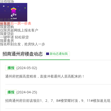
活动现场
折后底价
获取折后一房一价表
效果图
我要团购
仅限房超网线上报名客户
我要贷款
一键申请 轻松获贷
我要看房
报名即刻出发，抢房快人一步
招商通州府楼盘动态
新动态通知我
播报
(2024-05-02)
通州府把握高度精准，直接冲着通州人居高配来的！
播报
(2024-04-25)
招商通州府目前该项目1、2、7、8#楼荣耀封顶，9、11#楼加速兑