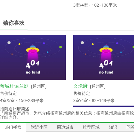
3室/4室 - 102~138平米
[启东]
[如皋]
猜你喜欢
14800
元/㎡_均价
14500
元/㎡_均价
3室/4室 - 96~127平米
[海门]
[海门]
14500
元/㎡_均价
15000
元/㎡_均价
3室/4室 - 100~180平米
3室 - 103~137平米
蓝城桂语兰庭
文璟府
[通州区]
[通州区]
售价待定
售价待定
4室/5室 - 150~233平米
3室/4室 - 82~143平米
招商通州府简述
「南通房产超市」为您介绍招商通州府的相关信息：招商通州府由招商蛇
详细内容。
热门楼盘
附近小区
周边城市
推荐区域
知识
问