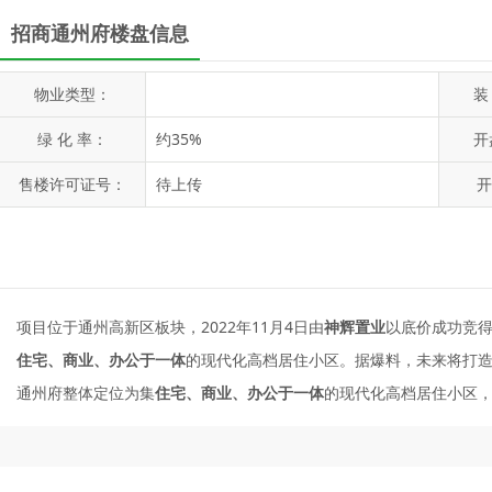
招商通州府楼盘信息
物业类型：
绿 化 率：
约35%
开
售楼许可证号：
待上传
开
项目位于通州高新区板块，2022年11月4日由
神辉置业
以底价成功竞得
住宅、商业、办公于一体
的现代化高档居住小区。据爆料，未来将打
通州府整体定位为集
住宅、商业、办公于一体
的现代化高档居住小区