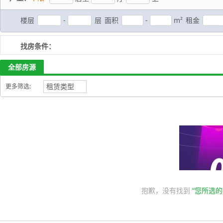
楼层
-
层
面积
-
m²
租金
找房条件：
全部房源
租赁类型
更多筛选:
抱歉，没有找到
“您所选的