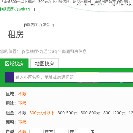
「南通300元以下租房」300元以下租房信息、房屋出租网 – 南通房产超市-j9旗舰厅
j9旗舰厅-九游会ag
[]
j9旗舰厅-九游会ag
租房
您的位置：
j9旗舰厅-九游会ag
>
南通租房信息
区域找房
地图找房
区域：
不限
用途：
不限
租金：
不限
300元/月以下
300-500元
500-800元
800-1200元
1
面积：
不限
户型：
不限
居室
厅
卫