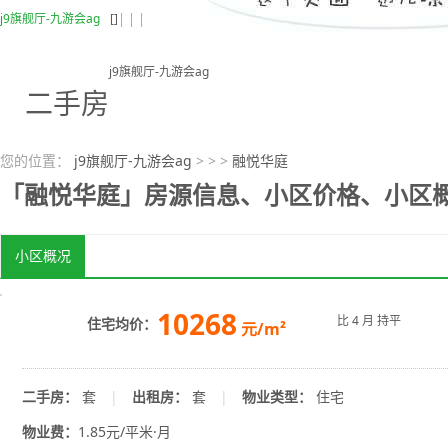
j9旗舰厅-九游会ag
[]
j9旗舰厅-九游会ag
二手房
您的位置：
j9旗舰厅-九游会ag
> > >
融悦华庭
「融悦华庭」房源信息、小区价格、小区概况
小区概况
10268
5
比 4 月 持平
住宅均价：
元/m²
月
二手房：
套
|
出租房：
套
|
物业类型：
住宅
物业费：
1.85元/平米·月