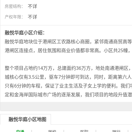
不详
房屋结构：
不详
产权年限：
融悦华庭小区介绍：
融悦华庭地块位于港闸区工农路核心商圈，紧邻南通商贸高等
港闸区连接点，居住氛围和商业价值都非常高。小区共25幢，其
整个项目占地约14万方，总建面约36万方，地处南通港闸
城核心仅有3.5公里，驱车7分钟即可到达，同时，距离第
只有6分钟的车程，保证了业主生活及子女上学的便利。我们
定和金海岸国际城市广场的逐渐发展，我们项目的地段升值潜
融悦华庭小区地图
交通
学校
医院
银行