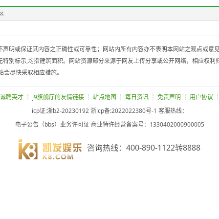
区
不声明或保证其内容之正确性或可靠性；网站内所有内容亦不表明本网站之观点或意
无特别标示,均指建筑面积。网站资源部分来源于网友上传分享或公开网络，相应权利
站会尽快采取相应措施。
 诚聘英才 ┊ j9旗舰厅的友情链接 ┊ 站点地图 ┊ 每日资讯 ┊ 免责声明 ┊ 用户协议 
icp证:浙b2-20230192 浙icp备:2022022380号-1 客服热线：
电子公告（bbs）业务许可证 商业特许经营备案号：1330402000900005
咨询热线：400-890-1122转8888