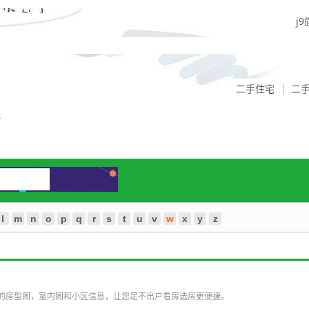
j
二手住宅
二
介
l
m
n
o
p
q
r
s
t
u
v
w
x
y
z
的房型图，室内图和小区信息，让您足不出户看房选房更便捷。