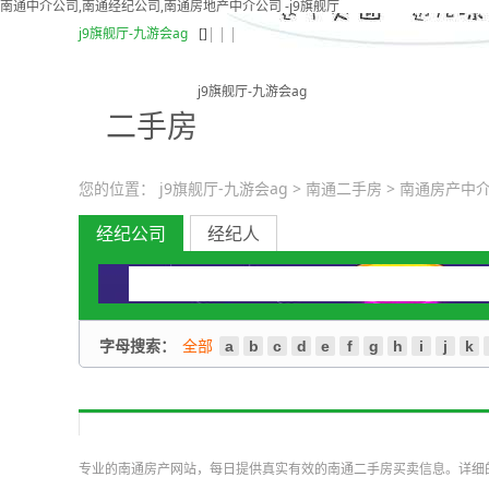
南通中介公司,南通经纪公司,南通房地产中介公司 -j9旗舰厅
j9旗舰厅-九游会ag
[]
j9旗舰厅-九游会ag
二手房
您的位置：
j9旗舰厅-九游会ag
>
南通二手房
>
南通房产中
经纪公司
经纪人
字母搜索：
全部
a
b
c
d
e
f
g
h
i
j
k
专业的南通房产网站，每日提供真实有效的南通二手房买卖信息。详细