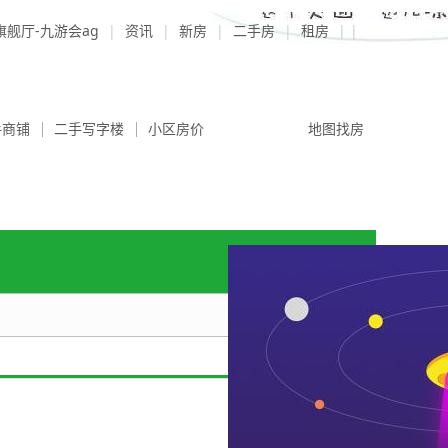
9旗舰厅-九游会ag
|
资讯
|
新房
|
二手房
|
租房
| |
手商铺
二手写字楼
小区房价
经纪公司
地图找房