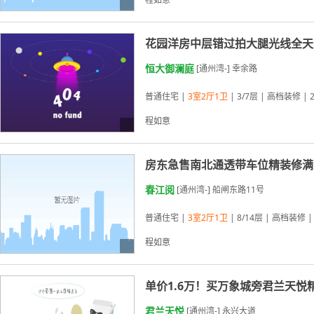
花园洋房中层错过拍大腿光线全天
恒大御澜庭
[通州湾-] 幸余路
普通住宅 |
3室2厅1卫
| 3/7层 | 高档装修 | 
程如意
05-02更新
房东急售南北通透带车位精装修满
春江阅
[通州湾-] 船闸东路11号
普通住宅 |
3室2厅1卫
| 8/14层 | 高档装修 |
程如意
单价1.6万！买万象城旁君兰天悦
03-22更新
君兰天悦
[通州湾-] 永兴大道