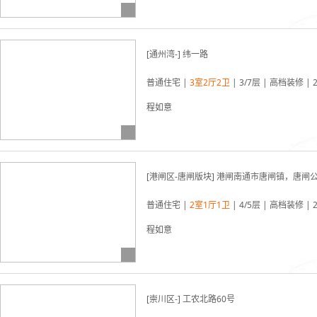
03-22更新
[通州湾-] 纬一路
普通住宅 |
3室2厅2卫
| 3/7层 | 高档装修 | 
程如意
03-22更新
[港闸区-唐闸版块] 港闸南通市唐闸镇，唐闸
普通住宅 |
2室1厅1卫
| 4/5层 | 高档装修 | 
程如意
03-22更新
[崇川区-] 工农北路60号