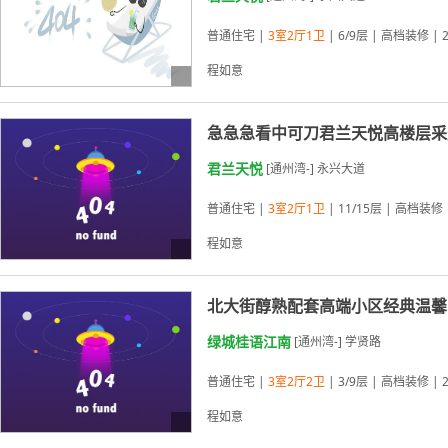
普通住宅 |
3室2厅1卫
| 6/9层 | 高档装修 | 
程如意
急急急看中可刀君兰天悦高楼层采
03-22更新
君兰天悦
[通州湾-] 永兴大道
普通住宅 |
3室2厅1卫
| 11/15层 | 高档装修 
程如意
北大街醇熟配套高端小区经典温馨
03-22更新
绿城桂语江南
[通州湾-] 学贤路
普通住宅 |
3室2厅2卫
| 3/9层 | 高档装修 | 
程如意