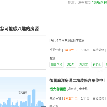
抱歉，没有找到
“您所选的
您可能感兴趣的房源
[海门-] 中南东洲国际学位房
普通住宅 |
3室2厅1卫
| 6/16层 | 高档装修 |
曹斌
知名学校
满2年
东边套
有钥匙
御澜庭洋房满二精装修含车位中上
恒大御澜庭
[通州湾-] 幸余路
普通住宅 |
3室2厅1卫
| 9/11层 | 高档装修 |
程如意