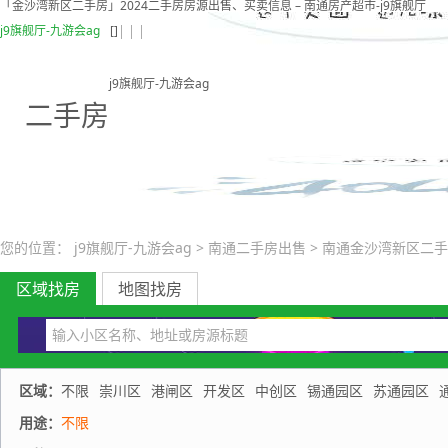
「金沙湾新区二手房」2024二手房房源出售、买卖信息 – 南通房产超市-j9旗舰厅
j9旗舰厅-九游会ag
[]
j9旗舰厅-九游会ag
二手房
您的位置：
j9旗舰厅-九游会ag
>
南通二手房出售
>
南通金沙湾新区二手
区域找房
地图找房
区域：
不限
崇川区
港闸区
开发区
中创区
锡通园区
苏通园区
用途：
不限