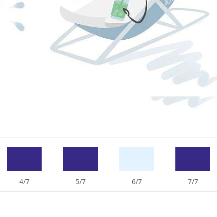
4/7
5/7
6/7
7/7