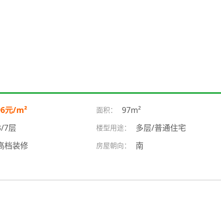
96元/m²
97m²
面积：
3/7层
多层/普通住宅
楼型用途：
高档装修
南
房屋朝向：