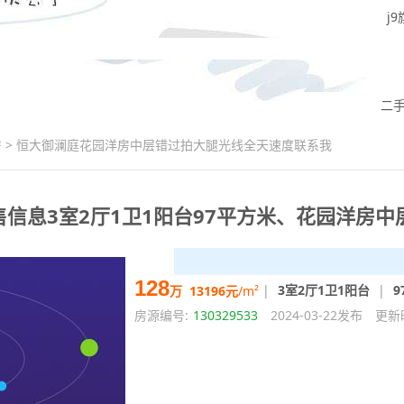
j
二手住宅
二
房
>
恒大御澜庭花园洋房中层错过拍大腿光线全天速度联系我
信息3室2厅1卫1阳台97平方米、花园洋房中
128
|
3室2厅1卫1阳台
|
9
万
13196元
/m²
房源编号:
130329533
2024-03-22发布
更新
|
|