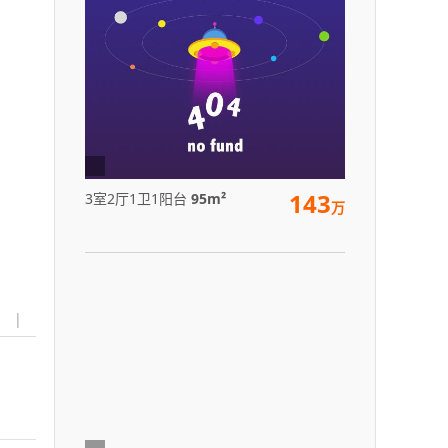
143
3室2厅1卫1阳台
95m²
万
|