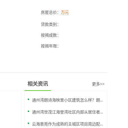
房屋总价：
万元
贷款类别：
按揭成数：
按揭年限：
相关资讯
更多>>
通州湾朗诗海映里小区建筑怎么样？朗诗海映里质量怎么样？
通州湾世茂江海誉湾社区内部从居住者的角度出发，采用“一环两轴四院”的景观设计
云海景苑作为成熟的主城区项目周边配以成熟，各方面配套优势极为突出。