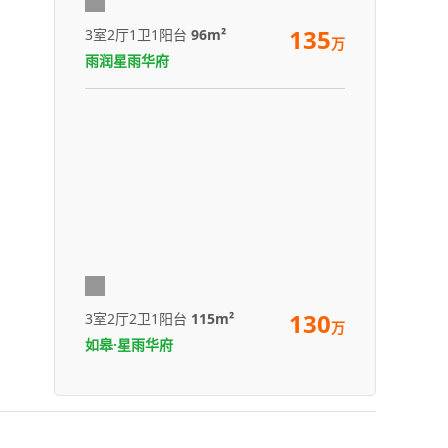
135
3室2厅1卫1阳台
96m²
万
雨润星雨华府
130
3室2厅2卫1阳台
115m²
万
如皋·星雨华府