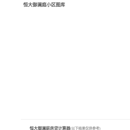
恒大御澜庭小区图库
恒大御澜庭房贷计算器
(以下结果仅供参考)