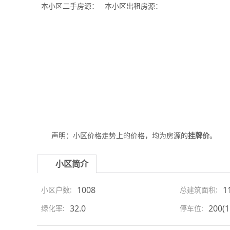
本小区
二手
房源： 本小区
出租
房源：
声明：小区价格走势上的价格，均为房源的
挂牌价
。
小区简介
1008
1
小区户数:
总建筑面积:
32.0
200(1
绿化率:
停车位: