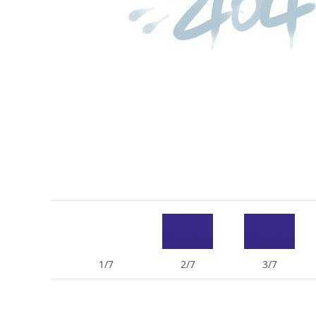
1/7
2/7
3/7