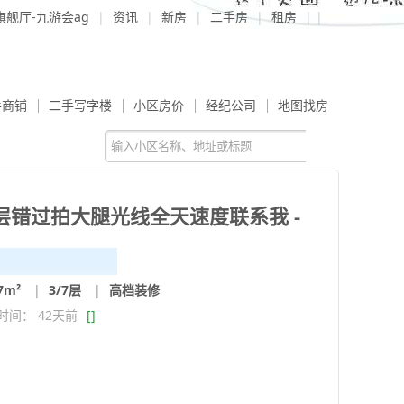
9旗舰厅-九游会ag
|
资讯
|
新房
|
二手房
|
租房
| |
手商铺
二手写字楼
小区房价
经纪公司
地图找房
层错过拍大腿光线全天速度联系我 -
7m²
|
3/7层
|
高档装修
时间： 42天前
[
]
[通州湾]
|
幸余路