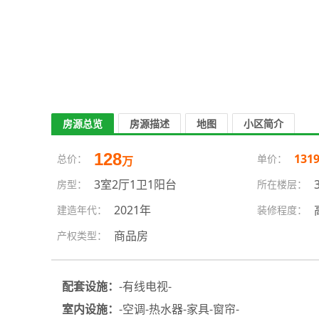
房源总览
房源描述
地图
小区简介
128
131
总价：
单价：
万
3室2厅1卫1阳台
房型：
所在楼层：
2021年
建造年代：
装修程度：
商品房
产权类型：
配套设施：
-有线电视-
室内设施：
-空调-热水器-家具-窗帘-